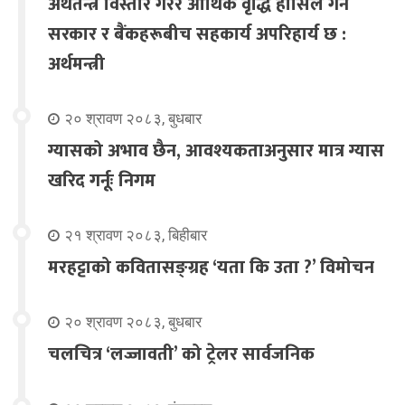
अर्थतन्त्र विस्तार गरेर आर्थिक वृद्धि हासिल गर्न
सरकार र बैंकहरूबीच सहकार्य अपरिहार्य छ :
अर्थमन्त्री
२० श्रावण २०८३, बुधबार
ग्यासको अभाव छैन, आवश्यकताअनुसार मात्र ग्यास
खरिद गर्नूः निगम
२१ श्रावण २०८३, बिहीबार
मरहट्टाको कवितासङ्ग्रह ‘यता कि उता ?’ विमोचन
२० श्रावण २०८३, बुधबार
चलचित्र ‘लज्जावती’ को ट्रेलर सार्वजनिक