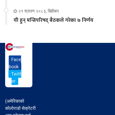
२१ श्रावण २०८३, बिहीबार
यी हुन् मन्त्रिपरिषद् बैठकले गरेका ७ निर्णय
Face
book
Twitt
er
(अमेरिकाको
कोलोराडो सेक्रेटरी