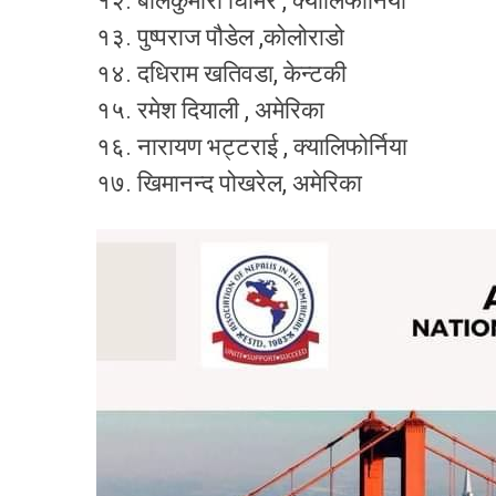
१२. बालकुमारी घिमिरे , क्यालिफोर्निया
१३. पुष्पराज पौडेल ,कोलोराडो
१४. दधिराम खतिवडा, केन्टकी
१५. रमेश दियाली , अमेरिका
१६. नारायण भट्टराई , क्यालिफोर्निया
१७. खिमानन्द पोखरेल, अमेरिका