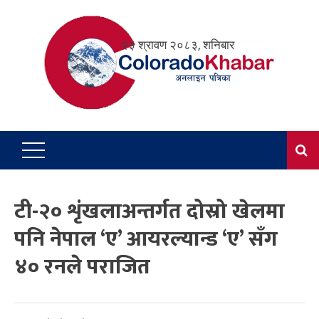
Skip
to
२३ श्रावण २०८३, शनिबार
content
टी-२० शृंखलाअन्तर्गत दोस्रो खेलमा
पनि नेपाल ‘ए’ आयरल्यान्ड ‘ए’ सँग
४० रनले पराजित