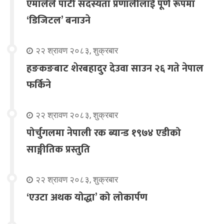
एमालेले पार्टी सदस्यता प्रणालीलाई पूर्ण रूपमा
‘डिजिटल’ बनाउने
२२ श्रावण २०८३, शुक्रबार
हङकङबाट शेरबहादुर देउवा साउन २६ गते नेपाल
फर्किने
२२ श्रावण २०८३, शुक्रबार
पोर्चुगलमा नेपाली रक ब्यान्ड १९७४ एडीको
साङ्गीतिक प्रस्तुति
२२ श्रावण २०८३, शुक्रबार
‘एउटा अथक योद्धा’ को लोकार्पण