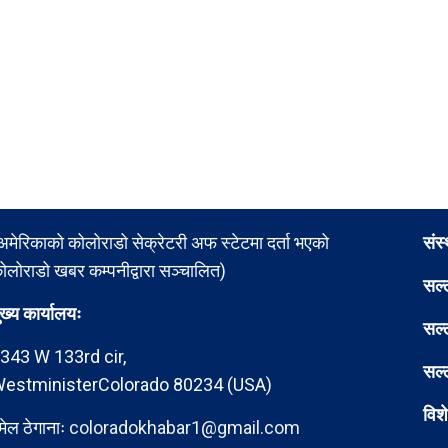
अमेरिकाको कोलोराडो सेक्रेटरी अफ स्टेटमा दर्ता भएको
संस
ोलोराडो खबर कम्पनीद्वारा सञ्चालित)
सल्
ुख्य कार्यालयः
सल्
343 W 133rd cir,
सल्
estministerColorado 80234 (USA)
विश
मेल ठेगानाः
coloradokhabar1@gmail.com