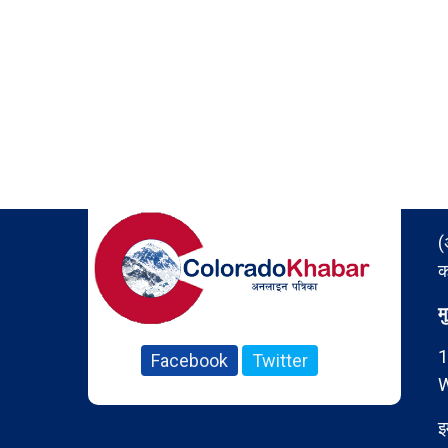
(
क
म
1
Facebook
Twitter
W
इ