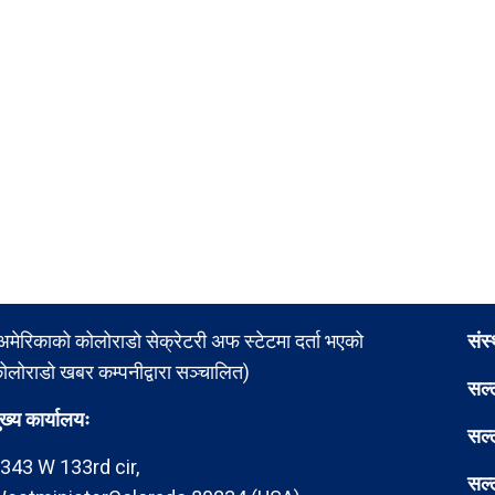
अमेरिकाको कोलोराडो सेक्रेटरी अफ स्टेटमा दर्ता भएको
संस
ोलोराडो खबर कम्पनीद्वारा सञ्चालित)
सल्
ुख्य कार्यालयः
सल्
343 W 133rd cir,
सल्