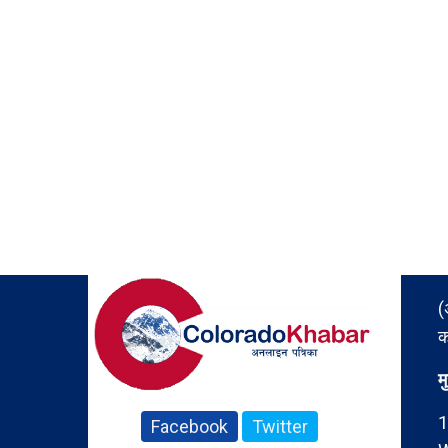
(
क
म
1
Facebook
Twitter