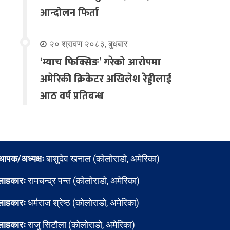
आन्दोलन फिर्ता
२० श्रावण २०८३, बुधबार
‘म्याच फिक्सिङ’ गरेको आरोपमा
अमेरिकी क्रिकेटर अखिलेश रेड्डीलाई
आठ वर्ष प्रतिबन्ध
्थापक/अध्यक्षः
बाशुदेव खनाल (कोलोराडो, अमेरिका)
लाहकारः
रामचन्द्र पन्त (कोलोराडो, अमेरिका)
लाहकारः
धर्मराज श्रेष्ठ (कोलोराडो, अमेरिका)
लाहकारः
राजु सिटौला (कोलोराडो, अमेरिका)