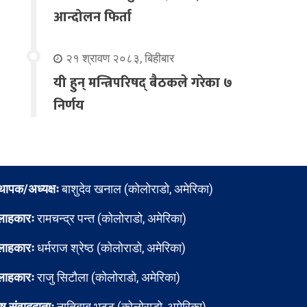
आन्दोलन फिर्ता
२१ श्रावण २०८३, बिहीबार
यी हुन् मन्त्रिपरिषद् बैठकले गरेका ७
निर्णय
्थापक/अध्यक्षः
बाशुदेव खनाल (कोलोराडो, अमेरिका)
लाहकारः
रामचन्द्र पन्त (कोलोराडो, अमेरिका)
लाहकारः
धर्मराज श्रेष्ठ (कोलोराडो, अमेरिका)
लाहकारः
राजु सिटौला (कोलोराडो, अमेरिका)
ेष संवाददाताः
नातिबाबु भट्ट (कोलोराडो, अमेरिका)