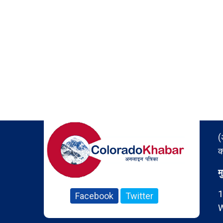
(
क
म
1
Facebook
Twitter
W