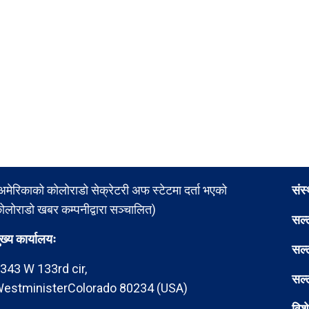
अमेरिकाको कोलोराडो सेक्रेटरी अफ स्टेटमा दर्ता भएको
संस
ोलोराडो खबर कम्पनीद्वारा सञ्चालित)
सल्
ुख्य कार्यालयः
सल्
343 W 133rd cir,
सल्
estministerColorado 80234 (USA)
विश