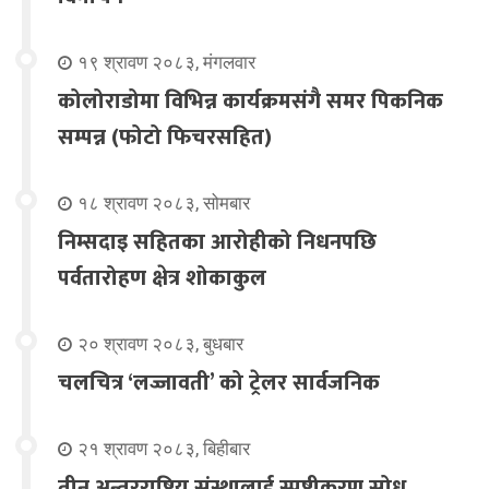
१९ श्रावण २०८३, मंगलवार
कोलोराडोमा विभिन्न कार्यक्रमसंगै समर पिकनिक
सम्पन्न (फोटो फिचरसहित)
१८ श्रावण २०८३, सोमबार
निम्सदाइ सहितका आरोहीको निधनपछि
पर्वतारोहण क्षेत्र शोकाकुल
२० श्रावण २०८३, बुधबार
चलचित्र ‘लज्जावती’ को ट्रेलर सार्वजनिक
२१ श्रावण २०८३, बिहीबार
तीन अन्तरराष्ट्रिय संस्थालाई स्पष्टीकरण सोध्न