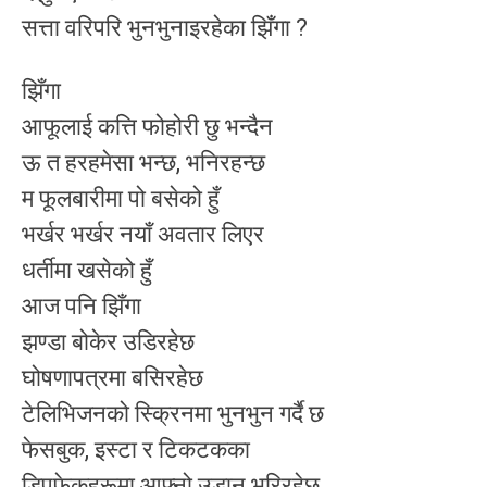
सत्ता वरिपरि भुनभुनाइरहेका झिँगा ?
झिँगा
आफूलाई कत्ति फोहोरी छु भन्दैन
ऊ त हरहमेसा भन्छ, भनिरहन्छ
म फूलबारीमा पो बसेको हुँ
भर्खर भर्खर नयाँ अवतार लिएर
धर्तीमा खसेको हुँ
आज पनि झिँगा
झण्डा बोकेर उडिरहेछ
घोषणापत्रमा बसिरहेछ
टेलिभिजनको स्क्रिनमा भुनभुन गर्दै छ
फेसबुक, इस्टा र टिकटकका
डिपफेकहरूमा आफ्नो उडान भरिरहेछ