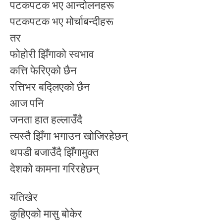
पटकपटक भए आन्दोलनहरू
पटकपटक भए मोर्चाबन्दीहरू
तर
फोहोरी झिँगाको स्वभाव
कत्ति फेरिएको छैन
रत्तिभर बद्लिएको छैन
आज पनि
जनता हात हल्लाउँदै
त्यस्तै झिँगा भगाउन खोजिरहेछन्
थपडी बजाउँदै झिँगामुक्त
देशको कामना गरिरहेछन्
यतिखेर
कुहिएको मासु बोकेर