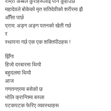
राम्रो अब्बल कुराहरूलाई पनि कुहाउँछ
महादेवले बोकेको मृत सतिदेवीको शरीरमा झै
अ‍ौँसा पार्छ
प्राय: अङ्ग अङ्ग पतनको खेती गर्छ
र
स्थापना गर्छ एक एक शक्तिपीठहरू !
झिँगा
हिजो दरबारमा थियो
बहुदलमा थियोे
आज
गणतन्त्रमा बसेको छ
भोलि क्रान्तिमा बस्ला
पटकपटक फेरिए व्यवस्थाहरू