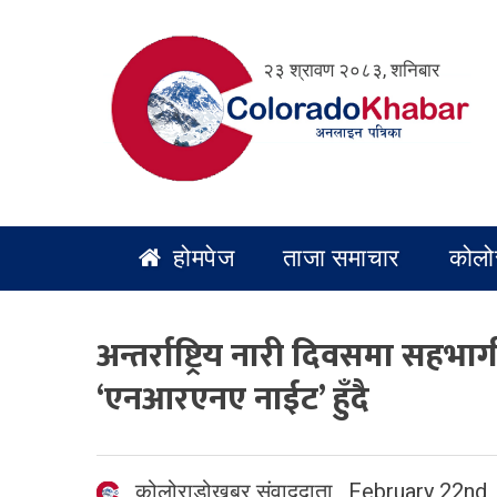
Skip
to
२३ श्रावण २०८३, शनिबार
content
होमपेज
ताजा समाचार
कोलो
अन्तर्राष्ट्रिय नारी दिवसमा सह
‘एनआरएनए नाईट’ हुँदै
कोलोराडोखबर संवाददाता
,
February 22nd,