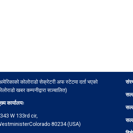
अमेरिकाको कोलोराडो सेक्रेटरी अफ स्टेटमा दर्ता भएको
संस
ोलोराडो खबर कम्पनीद्वारा सञ्चालित)
सल्
ुख्य कार्यालयः
सल्
343 W 133rd cir,
सल्
estministerColorado 80234 (USA)
विश