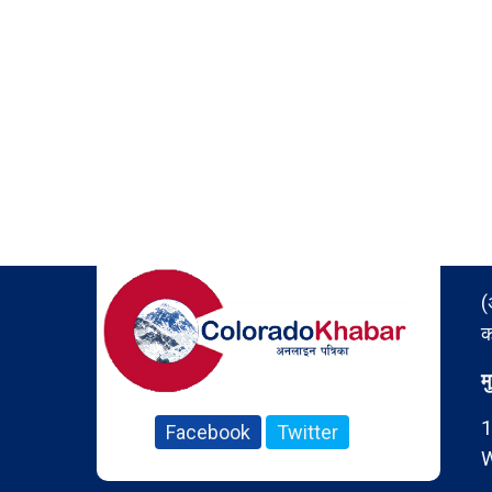
(
क
म
1
Facebook
Twitter
W