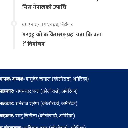
मिस नेपालको उपाधि
२१ श्रावण २०८३, बिहीबार
मरहट्टाको कवितासङ्ग्रह ‘यता कि उता
?’ विमोचन
्थापक/अध्यक्षः
बाशुदेव खनाल (कोलोराडो, अमेरिका)
लाहकारः
रामचन्द्र पन्त (कोलोराडो, अमेरिका)
लाहकारः
धर्मराज श्रेष्ठ (कोलोराडो, अमेरिका)
लाहकारः
राजु सिटौला (कोलोराडो, अमेरिका)
ेष संवाददाताः
नातिबाबु भट्ट (कोलोराडो, अमेरिका)