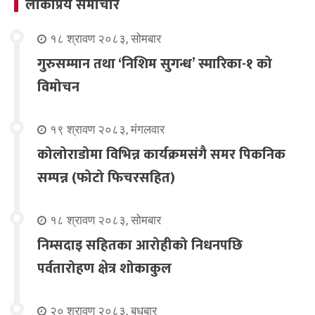
लोकप्रिय समाचार
१८ श्रावण २०८३, सोमबार
गुरुसम्मान तथा ‘निशिम सुगन्ध’ स्मारिका-१ को
विमोचन
१९ श्रावण २०८३, मंगलवार
कोलोराडोमा विभिन्न कार्यक्रमसंगै समर पिकनिक
सम्पन्न (फोटो फिचरसहित)
१८ श्रावण २०८३, सोमबार
निम्सदाइ सहितका आरोहीको निधनपछि
पर्वतारोहण क्षेत्र शोकाकुल
२० श्रावण २०८३, बुधबार