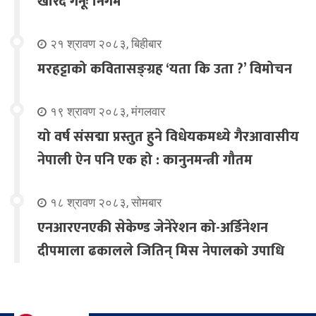
खरिद गर्नूः निगम
२१ श्रावण २०८३, बिहीबार
मरहट्टाको कवितासङ्ग्रह ‘यता कि उता ?’ विमोचन
१९ श्रावण २०८३, मंगलवार
यो वर्ष संसद्मा प्रस्तुत हुने विधेयकमध्ये गैरआवासीय
नेपाली ऐन पनि एक हो : कानुनमन्त्री गौतम
१८ श्रावण २०८३, सोमबार
एनआरएनएकी सेकेण्ड जेनेरेशन को-अर्डिनेशन
दीपमाला ढकालले जितिन् मिस नेपालको उपाधि