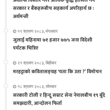
अर्थतन्त्र विस्तार गरेर आर्थिक वृद्धि हासिल गर्न
सरकार र बैंकहरूबीच सहकार्य अपरिहार्य छ :
अर्थमन्त्री
१९ श्रावण २०८३, मंगलवार
जुलाई महिनामा ७१ हजार ७७५ जना विदेशी
पर्यटक भित्रिए
२१ श्रावण २०८३, बिहीबार
मरहट्टाको कवितासङ्ग्रह ‘यता कि उता ?’ विमोचन
१८ श्रावण २०८३, सोमबार
सरकारी टोली र हिन्दू सम्राट सेना नेपालबीच १९ बुँदे
समझदारी, आन्दोलन फिर्ता