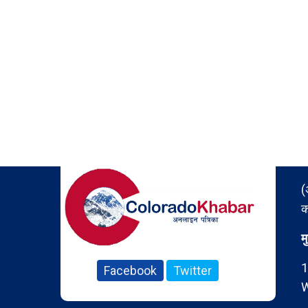
(
क
म
1
Facebook
Twitter
W