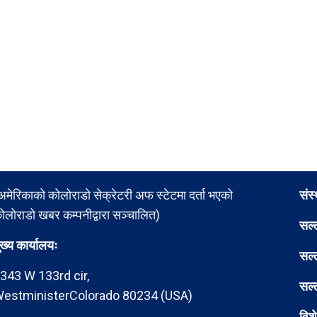
अमेरिकाको कोलोराडो सेक्रेटरी अफ स्टेटमा दर्ता भएको
संस
ोलोराडो खबर कम्पनीद्वारा सञ्चालित)
सल्
ुख्य कार्यालयः
सल्
343 W 133rd cir,
सल्
estministerColorado 80234 (USA)
विश