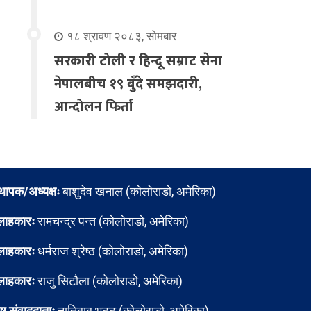
१८ श्रावण २०८३, सोमबार
सरकारी टोली र हिन्दू सम्राट सेना
नेपालबीच १९ बुँदे समझदारी,
आन्दोलन फिर्ता
्थापक/अध्यक्षः
बाशुदेव खनाल (कोलोराडो, अमेरिका)
लाहकारः
रामचन्द्र पन्त (कोलोराडो, अमेरिका)
लाहकारः
धर्मराज श्रेष्ठ (कोलोराडो, अमेरिका)
लाहकारः
राजु सिटौला (कोलोराडो, अमेरिका)
ेष संवाददाताः
नातिबाबु भट्ट (कोलोराडो, अमेरिका)