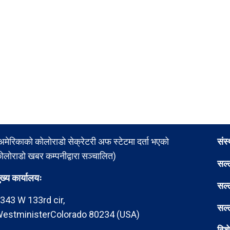
अमेरिकाको कोलोराडो सेक्रेटरी अफ स्टेटमा दर्ता भएको
संस
ोलोराडो खबर कम्पनीद्वारा सञ्चालित)
सल्
ुख्य कार्यालयः
सल्
343 W 133rd cir,
सल्
estministerColorado 80234 (USA)
विश