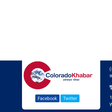
(
क
म
1
Facebook
Twitter
W