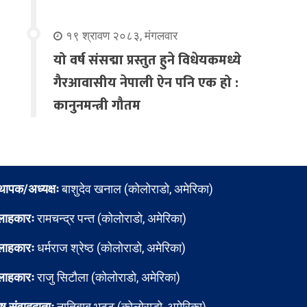
१९ श्रावण २०८३, मंगलवार
यो वर्ष संसद्मा प्रस्तुत हुने विधेयकमध्ये
गैरआवासीय नेपाली ऐन पनि एक हो :
कानुनमन्त्री गौतम
्थापक/अध्यक्षः
बाशुदेव खनाल (कोलोराडो, अमेरिका)
लाहकारः
रामचन्द्र पन्त (कोलोराडो, अमेरिका)
लाहकारः
धर्मराज श्रेष्ठ (कोलोराडो, अमेरिका)
लाहकारः
राजु सिटौला (कोलोराडो, अमेरिका)
ेष संवाददाताः
नातिबाबु भट्ट (कोलोराडो, अमेरिका)