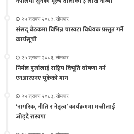
नेपालमा सुनको मूल्य तोलाको ३ लाख नाघ्यो
२५ श्रावण २०८३, सोमबार
संसद् बैठकमा विभिन्न चारवटा विधेयक प्रस्तुत गर्ने
कार्यसूची
२५ श्रावण २०८३, सोमबार
निर्मल पुर्जालाई राष्ट्रिय विभूति घोषणा गर्न
एनआरएनए यूकेको माग
२५ श्रावण २०८३, सोमबार
‘नागरिक, नीति र नेतृत्व’ कार्यक्रममा मन्त्रीलाई
जोड्दै रास्वपा