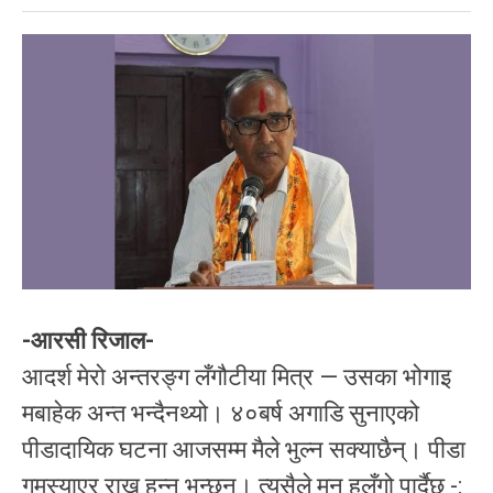
-आरसी रिजाल-
आदर्श मेरो अन्तरङ्ग लँगौटीया मित्र — उसका भोगाइ
मबाहेक अन्त भन्दैनथ्यो। ४०बर्ष अगाडि सुनाएको
पीडादायिक घटना आजसम्म मैले भुल्न सक्याछैन्। पीडा
गुमस्याएर राख्न हुन्न भन्छन्। त्यसैले मन हलुँगो पार्दैछु -: