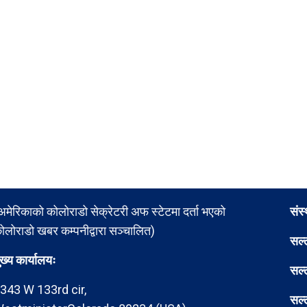
अमेरिकाको कोलोराडो सेक्रेटरी अफ स्टेटमा दर्ता भएको
संस
ोलोराडो खबर कम्पनीद्वारा सञ्चालित)
सल्
ुख्य कार्यालयः
सल्
343 W 133rd cir,
सल्