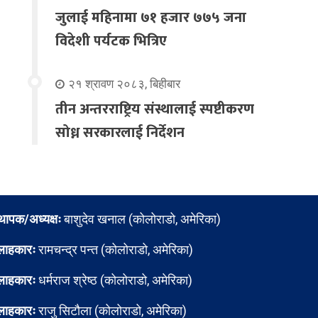
जुलाई महिनामा ७१ हजार ७७५ जना
विदेशी पर्यटक भित्रिए
२१ श्रावण २०८३, बिहीबार
तीन अन्तरराष्ट्रिय संस्थालाई स्पष्टीकरण
सोध्न सरकारलाई निर्देशन
्थापक/अध्यक्षः
बाशुदेव खनाल (कोलोराडो, अमेरिका)
लाहकारः
रामचन्द्र पन्त (कोलोराडो, अमेरिका)
लाहकारः
धर्मराज श्रेष्ठ (कोलोराडो, अमेरिका)
लाहकारः
राजु सिटौला (कोलोराडो, अमेरिका)