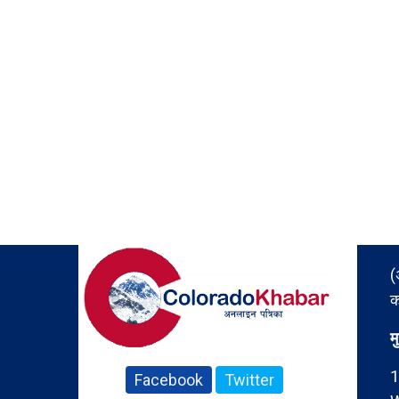
(
क
म
1
Facebook
Twitter