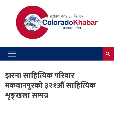
Skip
to
२१ श्रावण २०८३, बिहीबार
content
झरना साहित्यिक परिवार
मकवानपुरको ३२१औँ साहित्यिक
शृङ्खला सम्पन्न