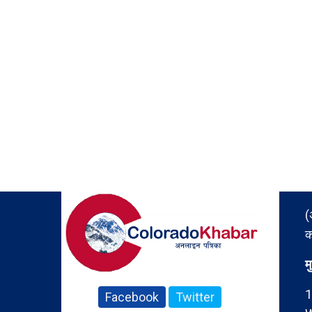
(
क
म
1
Facebook
Twitter