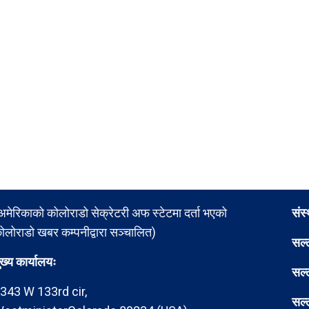
अमेरिकाको कोलोराडो सेक्रेटरी अफ स्टेटमा दर्ता भएको
संस
ोलोराडो खबर कम्पनीद्वारा सञ्चालित)
सल्
ुख्य कार्यालयः
सल्
343 W 133rd cir,
सल्