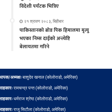
विदेशी पर्यटक भित्रिए
२१ श्रावण २०८३, बिहीबार
पाकिस्तानको ब्रोड पिक हिमालमा मृत्यु
भएका निम्स दाईको अन्त्येष्टि
बेलायतमा गरिने
्थापक/अध्यक्षः
बाशुदेव खनाल (कोलोराडो, अमेरिका)
लाहकारः
रामचन्द्र पन्त (कोलोराडो, अमेरिका)
लाहकारः
धर्मराज श्रेष्ठ (कोलोराडो, अमेरिका)
लाहकारः
राजु सिटौला (कोलोराडो, अमेरिका)