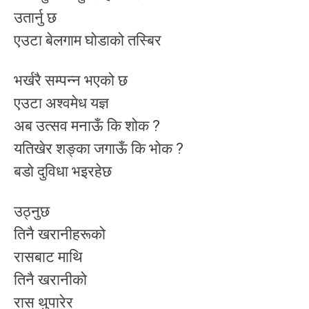
उतार्नु छ
एउटा बेलगाम घोडाको तस्बिर
भर्खरै सम्पन्न भएको छ
एउटा अश्वमेध यज्ञ
अब उत्सव मनाऊँ कि शोक ?
यतिखेर शङ्का जगाऊँ कि भोक ?
बडो दुविधा भइरहेछ
उठ्नुछ
तिनै खरानीहरूको
रासबाट माथि
तिनै खरानीको
रास थुपारेर