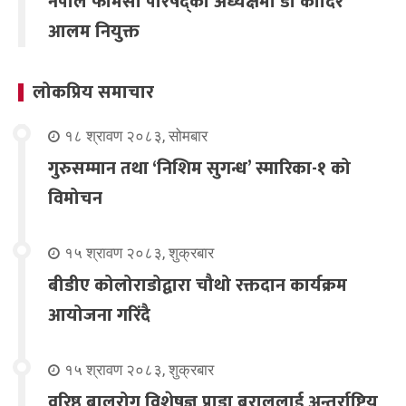
नेपाल फार्मेसी परिषद्को अध्यक्षमा डा कादिर
आलम नियुक्त
लोकप्रिय समाचार
१८ श्रावण २०८३, सोमबार
गुरुसम्मान तथा ‘निशिम सुगन्ध’ स्मारिका-१ को
विमोचन
१५ श्रावण २०८३, शुक्रबार
बीडीए कोलोराडोद्वारा चौथो रक्तदान कार्यक्रम
आयोजना गरिंदै
१५ श्रावण २०८३, शुक्रबार
वरिष्ठ बालरोग विशेषज्ञ प्राडा बराललाई अन्तर्राष्ट्रिय