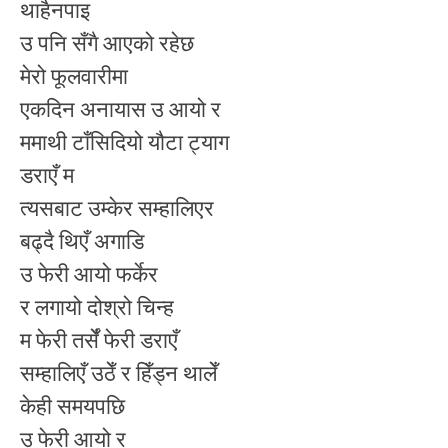
थाहैनपाइ
उ पनि सँगै आएको रहेछ
मेरो फूलवारीमा
एकदिन अनायास उ आयो र
ममाथी टाँसिदियो यौटा ट्याग
डराएँ म
त्यसबाट उम्केर सम्हालिएर
बढ्दै थिएँ अगाडि
उ फेरी आयो फर्केर
र लगायो दोश्रो चिन्ह
म फेरी तर्सेँ फेरी डराएँ
सम्हालिएँ उठेँ र हिँड्न थालेँ
केही समयपछि
उ फेरी आयो र