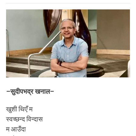
–सुदीपभद्र खनाल–
खुशी थिएँ म
स्वच्छन्द विन्दास
म आउँदा