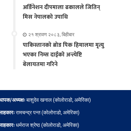
अर्डिनेशन दीपमाला ढकालले जितिन्
मिस नेपालको उपाधि
२१ श्रावण २०८३, बिहीबार
पाकिस्तानको ब्रोड पिक हिमालमा मृत्यु
भएका निम्स दाईको अन्त्येष्टि
बेलायतमा गरिने
्थापक/अध्यक्षः
बाशुदेव खनाल (कोलोराडो, अमेरिका)
लाहकारः
रामचन्द्र पन्त (कोलोराडो, अमेरिका)
लाहकारः
धर्मराज श्रेष्ठ (कोलोराडो, अमेरिका)