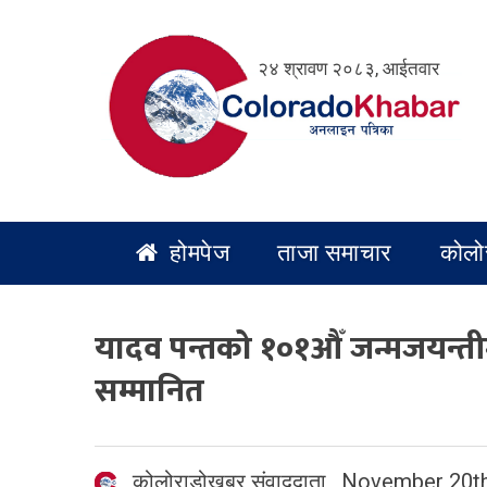
Skip
to
२४ श्रावण २०८३, आईतवार
content
होमपेज
ताजा समाचार
कोलो
यादव पन्तको १०१औँ जन्मजयन्तीमा
सम्मानित
कोलोराडोखबर संवाददाता
,
November 20th