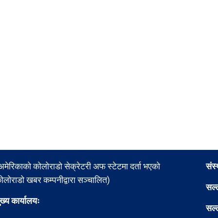
अमेरिकाको कोलोराडो सेक्रेटरी अफ स्टेटमा दर्ता भएको
संस
ोलोराडो खबर कम्पनीद्वारा सञ्चालित)
सल्
ुख्य कार्यालयः
सल्