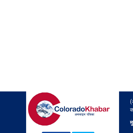
(
क
म