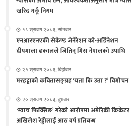
ग्यासको अभाव छैन, आवश्यकताअनुसार मात्र ग्यास
खरिद गर्नूः निगम
१८ श्रावण २०८३, सोमबार
एनआरएनएकी सेकेण्ड जेनेरेशन को-अर्डिनेशन
दीपमाला ढकालले जितिन् मिस नेपालको उपाधि
२१ श्रावण २०८३, बिहीबार
मरहट्टाको कवितासङ्ग्रह ‘यता कि उता ?’ विमोचन
२० श्रावण २०८३, बुधबार
‘म्याच फिक्सिङ’ गरेको आरोपमा अमेरिकी क्रिकेटर
अखिलेश रेड्डीलाई आठ वर्ष प्रतिबन्ध