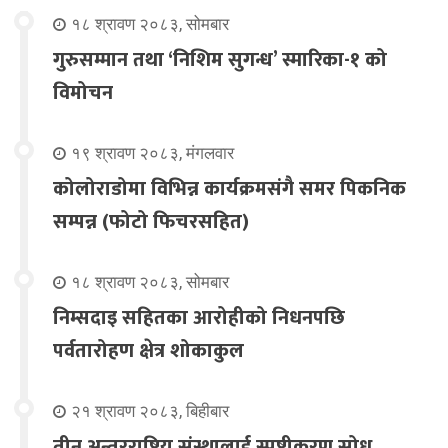
१८ श्रावण २०८३, सोमबार
गुरुसम्मान तथा ‘निशिम सुगन्ध’ स्मारिका-१ को
विमोचन
१९ श्रावण २०८३, मंगलवार
कोलोराडोमा विभिन्न कार्यक्रमसंगै समर पिकनिक
सम्पन्न (फोटो फिचरसहित)
१८ श्रावण २०८३, सोमबार
निम्सदाइ सहितका आरोहीको निधनपछि
पर्वतारोहण क्षेत्र शोकाकुल
२१ श्रावण २०८३, बिहीबार
तीन अन्तरराष्ट्रिय संस्थालाई स्पष्टीकरण सोध्न