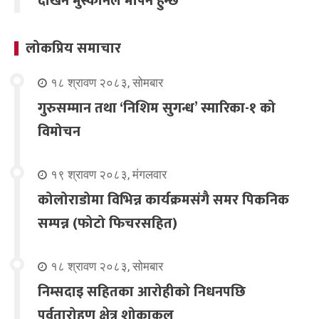
देखिने मुस्कानले मापन हुन्छ
लोकप्रिय समाचार
१८ श्रावण २०८३, सोमबार
गुरुसम्मान तथा ‘निशिम सुगन्ध’ स्मारिका-१ को
विमोचन
१९ श्रावण २०८३, मंगलवार
कोलोराडोमा विभिन्न कार्यक्रमसंगै समर पिकनिक
सम्पन्न (फोटो फिचरसहित)
१८ श्रावण २०८३, सोमबार
निम्सदाइ सहितका आरोहीको निधनपछि
पर्वतारोहण क्षेत्र शोकाकुल