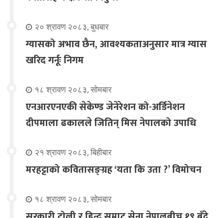
२० श्रावण २०८३, बुधबार
ग्यासको अभाव छैन, आवश्यकताअनुसार मात्र ग्यास
खरिद गर्नूः निगम
१८ श्रावण २०८३, सोमबार
एनआरएनएकी सेकेण्ड जेनेरेशन को-अर्डिनेशन
दीपमाला ढकालले जितिन् मिस नेपालको उपाधि
२१ श्रावण २०८३, बिहीबार
मरहट्टाको कवितासङ्ग्रह ‘यता कि उता ?’ विमोचन
१८ श्रावण २०८३, सोमबार
सरकारी टोली र हिन्दू सम्राट सेना नेपालबीच १९ बुँदे