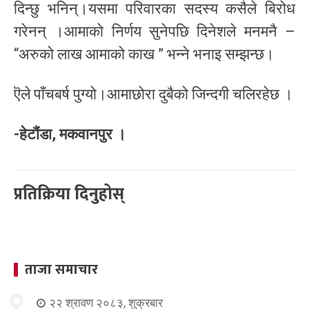
दिन्छु भनिन्।यसमा परिवारका सदस्य कसैले बिरोध
गरेनन् ।आमाको निर्णय सुनेपछि दिनेशले मनमनै –
“अरुको लाख आमाको काख ” भन्ने भनाइ सम्झन्छ।
ऎले पाँचबर्ष पुग्यो।आमाछोरा दुबैको जिन्दगी चलिरहेछ ।
-हेटौंडा, मकवानपुर ।
प्रतिक्रिया दिनुहोस्
ताजा समाचार
२२ श्रावण २०८३, शुक्रबार