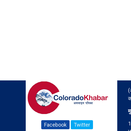
(
क
म
1
Facebook
Twitter