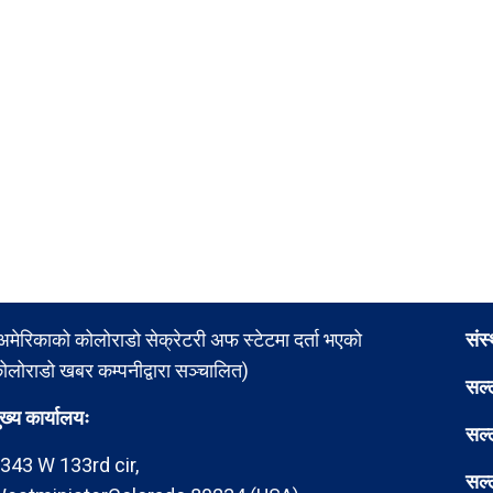
अमेरिकाको कोलोराडो सेक्रेटरी अफ स्टेटमा दर्ता भएको
संस
ोलोराडो खबर कम्पनीद्वारा सञ्चालित)
सल्
ुख्य कार्यालयः
सल्
343 W 133rd cir,
सल्