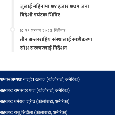
जुलाई महिनामा ७१ हजार ७७५ जना
विदेशी पर्यटक भित्रिए
२१ श्रावण २०८३, बिहीबार
तीन अन्तरराष्ट्रिय संस्थालाई स्पष्टीकरण
सोध्न सरकारलाई निर्देशन
्थापक/अध्यक्षः
बाशुदेव खनाल (कोलोराडो, अमेरिका)
लाहकारः
रामचन्द्र पन्त (कोलोराडो, अमेरिका)
लाहकारः
धर्मराज श्रेष्ठ (कोलोराडो, अमेरिका)
लाहकारः
राजु सिटौला (कोलोराडो, अमेरिका)