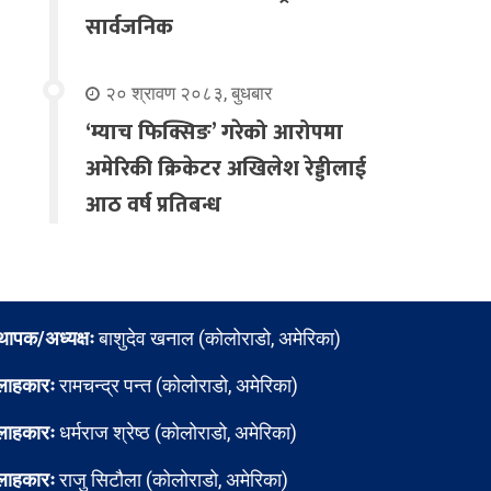
सार्वजनिक
२० श्रावण २०८३, बुधबार
‘म्याच फिक्सिङ’ गरेको आरोपमा
अमेरिकी क्रिकेटर अखिलेश रेड्डीलाई
आठ वर्ष प्रतिबन्ध
्थापक/अध्यक्षः
बाशुदेव खनाल (कोलोराडो, अमेरिका)
लाहकारः
रामचन्द्र पन्त (कोलोराडो, अमेरिका)
लाहकारः
धर्मराज श्रेष्ठ (कोलोराडो, अमेरिका)
लाहकारः
राजु सिटौला (कोलोराडो, अमेरिका)