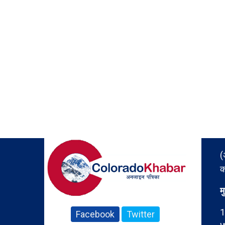
(
क
म
1
Facebook
Twitter