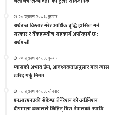
चलचित्र ‘लज्जावती’ को ट्रेलर सार्वजनिक
२० श्रावण २०८३, बुधबार
अर्थतन्त्र विस्तार गरेर आर्थिक वृद्धि हासिल गर्न
सरकार र बैंकहरूबीच सहकार्य अपरिहार्य छ :
अर्थमन्त्री
२० श्रावण २०८३, बुधबार
ग्यासको अभाव छैन, आवश्यकताअनुसार मात्र ग्यास
खरिद गर्नूः निगम
१८ श्रावण २०८३, सोमबार
एनआरएनएकी सेकेण्ड जेनेरेशन को-अर्डिनेशन
दीपमाला ढकालले जितिन् मिस नेपालको उपाधि