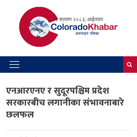
Skip
to
२४ श्रावण २०८३, आईतवार
content
एनआरएनए र सुदूरपश्चिम प्रदेश
सरकारबीच लगानीका संभावनाबारे
छलफल