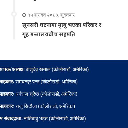
१५ श्रावण २०८३, शुक्रबार
सुनसरी घटनामा मृत्यु भएका परिवार र
गृह मन्त्रालयबीच सहमति
्थापक/अध्यक्षः
बाशुदेव खनाल (कोलोराडो, अमेरिका)
लाहकारः
रामचन्द्र पन्त (कोलोराडो, अमेरिका)
लाहकारः
धर्मराज श्रेष्ठ (कोलोराडो, अमेरिका)
लाहकारः
राजु सिटौला (कोलोराडो, अमेरिका)
ेष संवाददाताः
नातिबाबु भट्ट (कोलोराडो, अमेरिका)