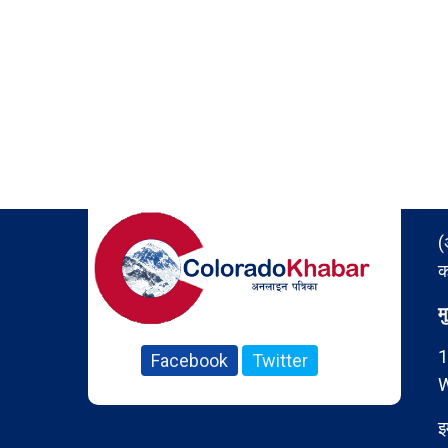
(
क
म
1
Facebook
Twitter
W
इ