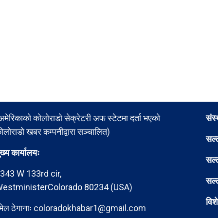
अमेरिकाको कोलोराडो सेक्रेटरी अफ स्टेटमा दर्ता भएको
संस
ोलोराडो खबर कम्पनीद्वारा सञ्चालित)
सल्
ुख्य कार्यालयः
सल्
343 W 133rd cir,
सल्
estministerColorado 80234 (USA)
विश
मेल ठेगानाः
coloradokhabar1@gmail.com