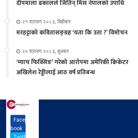
दीपमाला ढकालले जितिन् मिस नेपालको उपाधि
२१ श्रावण २०८३, बिहीबार
मरहट्टाको कवितासङ्ग्रह ‘यता कि उता ?’ विमोचन
२० श्रावण २०८३, बुधबार
‘म्याच फिक्सिङ’ गरेको आरोपमा अमेरिकी क्रिकेटर
अखिलेश रेड्डीलाई आठ वर्ष प्रतिबन्ध
Face
book
Twitt