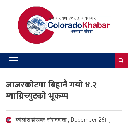
Skip
to
२२ श्रावण २०८३, शुक्रबार
content
जाजरकोटमा बिहानै गयो ४.२
म्याग्निच्युटको भूकम्प
कोलोराडोखबर संवाददाता
,
December 26th,