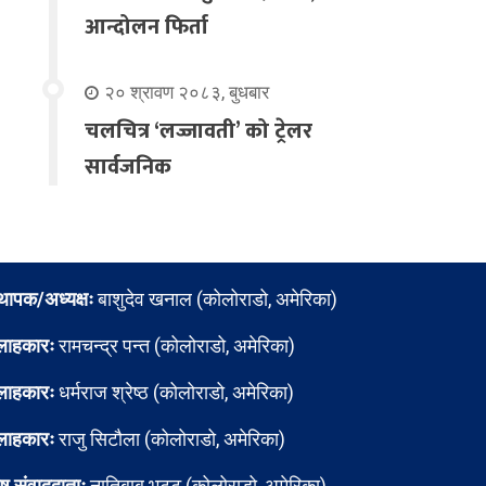
आन्दोलन फिर्ता
२० श्रावण २०८३, बुधबार
चलचित्र ‘लज्जावती’ को ट्रेलर
सार्वजनिक
्थापक/अध्यक्षः
बाशुदेव खनाल (कोलोराडो, अमेरिका)
लाहकारः
रामचन्द्र पन्त (कोलोराडो, अमेरिका)
लाहकारः
धर्मराज श्रेष्ठ (कोलोराडो, अमेरिका)
लाहकारः
राजु सिटौला (कोलोराडो, अमेरिका)
ेष संवाददाताः
नातिबाबु भट्ट (कोलोराडो, अमेरिका)