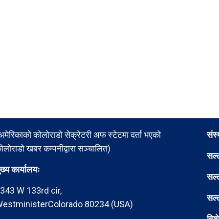
अमेरिकाको कोलोराडो सेक्रेटरी अफ स्टेटमा दर्ता भएको
संस
ोलोराडो खबर कम्पनीद्वारा सञ्चालित)
सल्
ुख्य कार्यालयः
सल्
343 W 133rd cir,
सल्
estministerColorado 80234 (USA)
विश