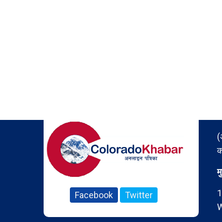
(
क
म
1
Facebook
Twitter
W