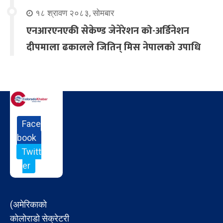
१८ श्रावण २०८३, सोमबार
एनआरएनएकी सेकेण्ड जेनेरेशन को-अर्डिनेशन
दीपमाला ढकालले जितिन् मिस नेपालको उपाधि
Face
book
Twitt
er
(अमेरिकाको
कोलोराडो सेक्रेटरी