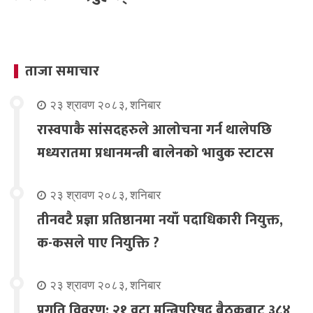
ताजा समाचार
२३ श्रावण २०८३, शनिबार
रास्वपाकै सांसदहरुले आलोचना गर्न थालेपछि
मध्यरातमा प्रधानमन्त्री बालेनको भावुक स्टाटस
२३ श्रावण २०८३, शनिबार
तीनवटै प्रज्ञा प्रतिष्ठानमा नयाँ पदाधिकारी नियुक्त,
क-कसले पाए नियुक्ति ?
२३ श्रावण २०८३, शनिबार
प्रगति विवरण: २१ वटा मन्त्रिपरिषद् बैठकबाट ३८४