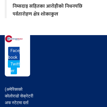
निम्सदाइ सहितका आरोहीको निधनपछि
पर्वतारोहण क्षेत्र शोकाकुल
Face
book
Twitt
er
(अमेरिकाको
कोलोराडो सेक्रेटरी
अफ स्टेटमा दर्ता