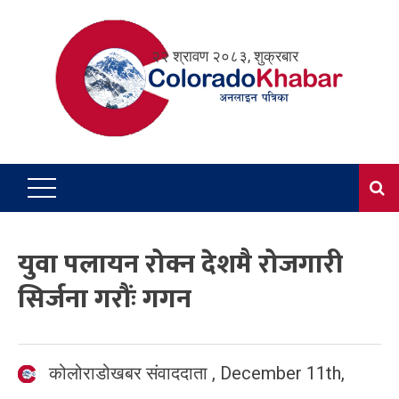
Skip
to
२२ श्रावण २०८३, शुक्रबार
content
युवा पलायन रोक्न देशमै रोजगारी
सिर्जना गरौंः गगन
कोलोराडोखबर संवाददाता
,
December 11th,