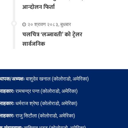
आन्दोलन फिर्ता
२० श्रावण २०८३, बुधबार
चलचित्र ‘लज्जावती’ को ट्रेलर
सार्वजनिक
्थापक/अध्यक्षः
बाशुदेव खनाल (कोलोराडो, अमेरिका)
लाहकारः
रामचन्द्र पन्त (कोलोराडो, अमेरिका)
लाहकारः
धर्मराज श्रेष्ठ (कोलोराडो, अमेरिका)
लाहकारः
राजु सिटौला (कोलोराडो, अमेरिका)
ेष संवाददाताः
नातिबाबु भट्ट (कोलोराडो, अमेरिका)