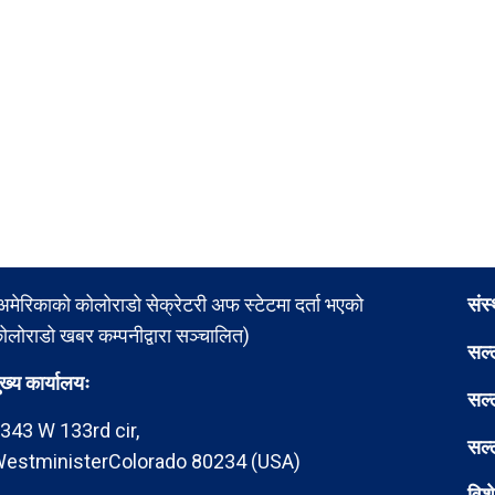
अमेरिकाको कोलोराडो सेक्रेटरी अफ स्टेटमा दर्ता भएको
संस
ोलोराडो खबर कम्पनीद्वारा सञ्चालित)
सल्
ुख्य कार्यालयः
सल्
343 W 133rd cir,
सल्
estministerColorado 80234 (USA)
विश