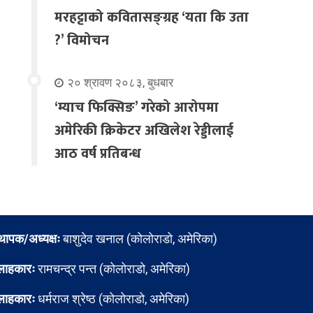
मरहट्टाको कवितासङ्ग्रह ‘यता कि उता
?’ विमोचन
२० श्रावण २०८३, बुधबार
‘म्याच फिक्सिङ’ गरेको आरोपमा
अमेरिकी क्रिकेटर अखिलेश रेड्डीलाई
आठ वर्ष प्रतिबन्ध
्थापक/अध्यक्षः
बाशुदेव खनाल (कोलोराडो, अमेरिका)
लाहकारः
रामचन्द्र पन्त (कोलोराडो, अमेरिका)
लाहकारः
धर्मराज श्रेष्ठ (कोलोराडो, अमेरिका)