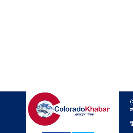
(
क
म