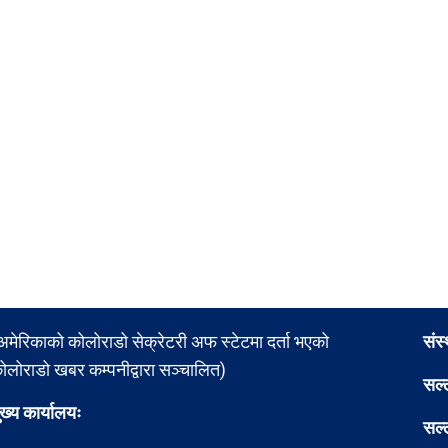
अमेरिकाको कोलोराडो सेक्रेटरी अफ स्टेटमा दर्ता भएको
संस
ोलोराडो खबर कम्पनीद्वारा सञ्चालित)
सल्
ुख्य कार्यालयः
सल्