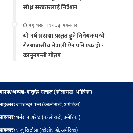
सोध्न सरकारलाई निर्देशन
१९ श्रावण २०८३, मंगलवार
यो वर्ष संसद्मा प्रस्तुत हुने विधेयकमध्ये
गैरआवासीय नेपाली ऐन पनि एक हो :
कानुनमन्त्री गौतम
्थापक/अध्यक्षः
बाशुदेव खनाल (कोलोराडो, अमेरिका)
लाहकारः
रामचन्द्र पन्त (कोलोराडो, अमेरिका)
लाहकारः
धर्मराज श्रेष्ठ (कोलोराडो, अमेरिका)
लाहकारः
राजु सिटौला (कोलोराडो, अमेरिका)