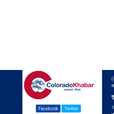
(
क
म
1
Facebook
Twitter