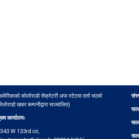
अमेरिकाको कोलोराडो सेक्रेटरी अफ स्टेटमा दर्ता भएको
संस
ोलोराडो खबर कम्पनीद्वारा सञ्चालित)
सल्
ुख्य कार्यालयः
सल्
343 W 133rd cir,
सल्