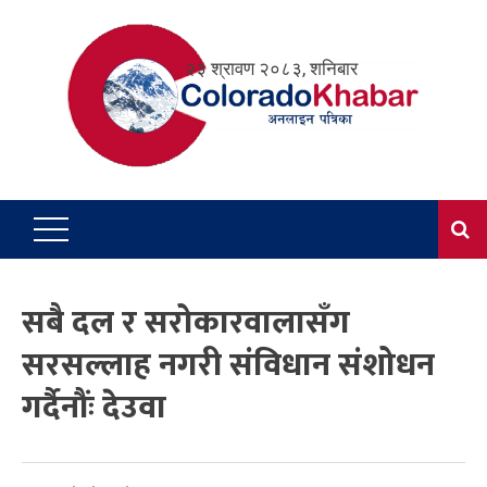
Skip
to
२३ श्रावण २०८३, शनिबार
content
सबै दल र सरोकारवालासँग
सरसल्लाह नगरी संविधान संशोधन
गर्दैनौंः देउवा