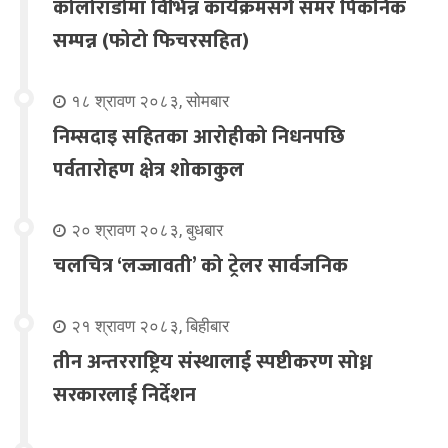
कोलोराडोमा विभिन्न कार्यक्रमसंगै समर पिकनिक
सम्पन्न (फोटो फिचरसहित)
१८ श्रावण २०८३, सोमबार
निम्सदाइ सहितका आरोहीको निधनपछि
पर्वतारोहण क्षेत्र शोकाकुल
२० श्रावण २०८३, बुधबार
चलचित्र ‘लज्जावती’ को ट्रेलर सार्वजनिक
२१ श्रावण २०८३, बिहीबार
तीन अन्तरराष्ट्रिय संस्थालाई स्पष्टीकरण सोध्न
सरकारलाई निर्देशन