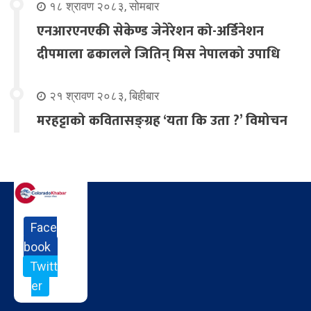
१८ श्रावण २०८३, सोमबार
एनआरएनएकी सेकेण्ड जेनेरेशन को-अर्डिनेशन
दीपमाला ढकालले जितिन् मिस नेपालको उपाधि
२१ श्रावण २०८३, बिहीबार
मरहट्टाको कवितासङ्ग्रह ‘यता कि उता ?’ विमोचन
Face
book
Twitt
er