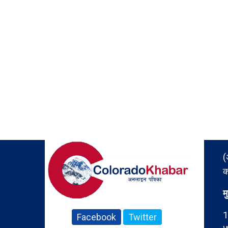
(
क
म
1
Facebook
Twitter