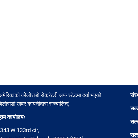
अमेरिकाको कोलोराडो सेक्रेटरी अफ स्टेटमा दर्ता भएको
संस
ोलोराडो खबर कम्पनीद्वारा सञ्चालित)
सल्
ुख्य कार्यालयः
सल्
343 W 133rd cir,
सल्