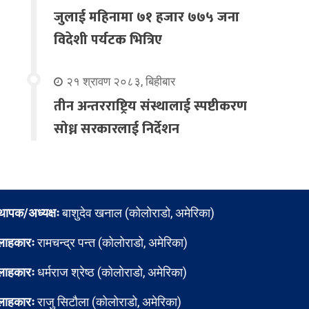
जुलाई महिनामा ७१ हजार ७७५ जना
विदेशी पर्यटक भित्रिए
२१ श्रावण २०८३, बिहीबार
तीन अन्तरराष्ट्रिय संस्थालाई स्पष्टीकरण
सोध्न सरकारलाई निर्देशन
्थापक/अध्यक्षः
बाशुदेव खनाल (कोलोराडो, अमेरिका)
लाहकारः
रामचन्द्र पन्त (कोलोराडो, अमेरिका)
लाहकारः
धर्मराज श्रेष्ठ (कोलोराडो, अमेरिका)
लाहकारः
राजु सिटौला (कोलोराडो, अमेरिका)