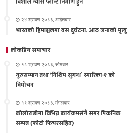
विशाल ग्यास प्लान्ट निर्माण हुने
२४ श्रावण २०८३, आईतवार
भारतको हिमाञ्चलमा बस दुर्घटना, आठ जनाको मृत्यु
लोकप्रिय समाचार
१८ श्रावण २०८३, सोमबार
गुरुसम्मान तथा ‘निशिम सुगन्ध’ स्मारिका-१ को
विमोचन
१९ श्रावण २०८३, मंगलवार
कोलोराडोमा विभिन्न कार्यक्रमसंगै समर पिकनिक
सम्पन्न (फोटो फिचरसहित)