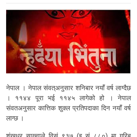
नेपाल । नेपाल संवत्अनुसार शनिबार नयाँ वर्ष लाग्दैछ
। ११४४ पूरा भई ११४५ लागेको हो । नेपाल
संवतअनुसार कात्तिक शुक्ल प्रतिपदाका दिन नयाँ वर्ष
लाग्छ ।
शंखधर साख्वाले विसं ९३७ (इ सं ८८०) मा गरिब