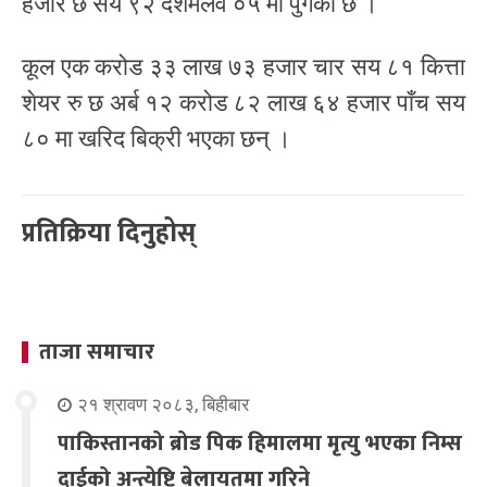
हजार छ सय ९२ दशमलव ०५ मा पुगेको छ ।
कूल एक करोड ३३ लाख ७३ हजार चार सय ८१ कित्ता
शेयर रु छ अर्ब १२ करोड ८२ लाख ६४ हजार पाँच सय
८० मा खरिद बिक्री भएका छन् ।
प्रतिक्रिया दिनुहोस्
ताजा समाचार
२१ श्रावण २०८३, बिहीबार
पाकिस्तानको ब्रोड पिक हिमालमा मृत्यु भएका निम्स
दाईको अन्त्येष्टि बेलायतमा गरिने