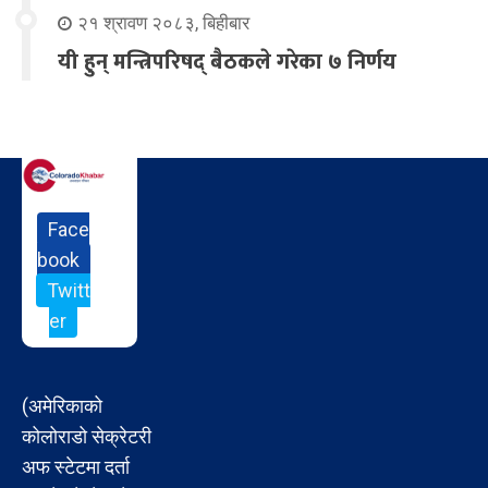
२१ श्रावण २०८३, बिहीबार
यी हुन् मन्त्रिपरिषद् बैठकले गरेका ७ निर्णय
Face
book
Twitt
er
(अमेरिकाको
कोलोराडो सेक्रेटरी
अफ स्टेटमा दर्ता