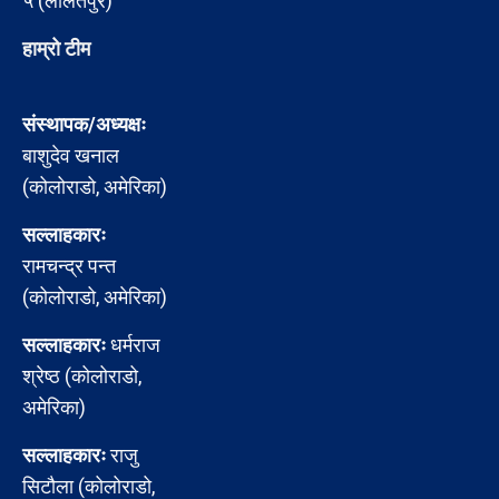
५ (ललितपुर)
हाम्रो टीम
संस्थापक/अध्यक्षः
बाशुदेव खनाल
(कोलोराडो, अमेरिका)
सल्लाहकारः
रामचन्द्र पन्त
(कोलोराडो, अमेरिका)
सल्लाहकारः
धर्मराज
श्रेष्ठ (कोलोराडो,
अमेरिका)
सल्लाहकारः
राजु
सिटौला (कोलोराडो,