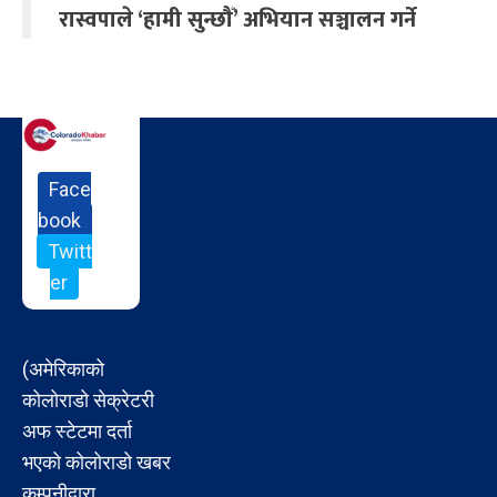
रास्वपाले ‘हामी सुन्छौँ’ अभियान सञ्चालन गर्ने
Face
book
Twitt
er
(अमेरिकाको
कोलोराडो सेक्रेटरी
अफ स्टेटमा दर्ता
भएको कोलोराडो खबर
कम्पनीद्वारा