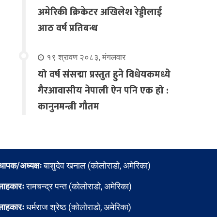
अमेरिकी क्रिकेटर अखिलेश रेड्डीलाई
आठ वर्ष प्रतिबन्ध
१९ श्रावण २०८३, मंगलवार
यो वर्ष संसद्मा प्रस्तुत हुने विधेयकमध्ये
गैरआवासीय नेपाली ऐन पनि एक हो :
कानुनमन्त्री गौतम
्थापक/अध्यक्षः
बाशुदेव खनाल (कोलोराडो, अमेरिका)
लाहकारः
रामचन्द्र पन्त (कोलोराडो, अमेरिका)
लाहकारः
धर्मराज श्रेष्ठ (कोलोराडो, अमेरिका)