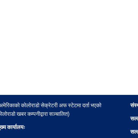
अमेरिकाको कोलोराडो सेक्रेटरी अफ स्टेटमा दर्ता भएको
संस
ोलोराडो खबर कम्पनीद्वारा सञ्चालित)
सल्
ुख्य कार्यालयः
सल्