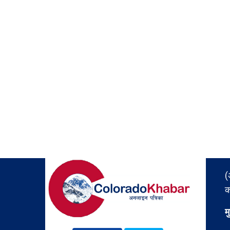
(
क
म