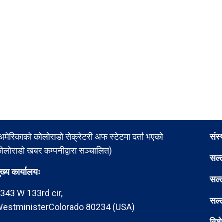
अमेरिकाको कोलोराडो सेक्रेटरी अफ स्टेटमा दर्ता भएको
संस
ोलोराडो खबर कम्पनीद्वारा सञ्चालित)
सल्
ुख्य कार्यालयः
सल्
343 W 133rd cir,
सल्
estministerColorado 80234 (USA)
विश