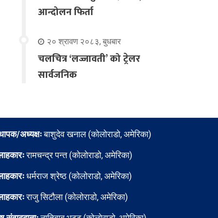
आन्दोलन फिर्ता
२० श्रावण २०८३, बुधबार
चलचित्र ‘लज्जावती’ को ट्रेलर
सार्वजनिक
्थापक/अध्यक्षः
बाशुदेव खनाल (कोलोराडो, अमेरिका)
लाहकारः
रामचन्द्र पन्त (कोलोराडो, अमेरिका)
लाहकारः
धर्मराज श्रेष्ठ (कोलोराडो, अमेरिका)
लाहकारः
राजु सिटौला (कोलोराडो, अमेरिका)
ेष संवाददाताः
नातिबाबु भट्ट (कोलोराडो, अमेरिका)