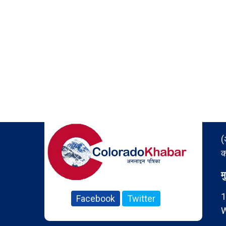
(
क
म
1
Facebook
Twitter
W